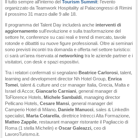
Il tutto sempre all’interno del
Tourism Summit
: l’evento
organizzato da Teamwork Hospitality al Palacongressi di Rimini
il prossimo 31 marzo dalle 9 alle 18.
Il programma del Talent Day includerà anche
interventi di
aggiornamento
sull’evoluzione e sulla trasformazione del
settore hr, conferenze su casi reali e trend di mercato, tavole
rotonde e dibattiti su nuove figure professionali. Oltre ai seminari
sono previsti incontri tra domanda e offerta nel settore turistico:
ci sarà un’area riservata al
networking
tra le aziende partner e i
visitatori, con desk e spazi espositivi.
Tra i relatori confermati si segnalano
Beatrice Carlorosi
, talent,
learning and development director Nh Hotel Group,
Enrica
Tomei
, talent & culture and csr manager Italia, Grecia, Malta e
Israel di Accor,
Giancarlo Carniani
, general manager di
ToFlorence Hotels,
Michele Sambaldi
, managing director
Pellicano Hotels,
Cesare Mansi
, general manager del
Camperio Hotel di Milano,
Daniele Manucci
, sales & LinkedIn
specialist,
Marta Cotarella
, direttrice Intrecci Alta Formazione,
Matteo Zappile
, restaurant manager ristorante il Pagliaccio di
Roma (1 stella Michelin) e
Oscar Galeazzi,
ceo di
LavoroTurismo.it.