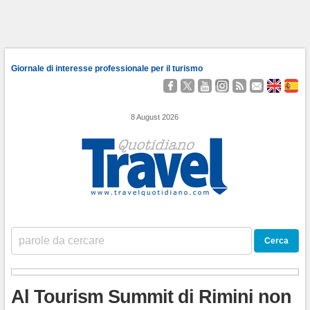
Giornale di interesse professionale per il turismo
Seguici
Segui
Guardaci
Seguici
Segui
Contattaci
About
Qu
su
@TravelQuot
su
su
i
Us
Somo
Facebook
YouTube
Instagram
nostri
8 August 2026
Feed
RSS
Al Tourism Summit di Rimini non