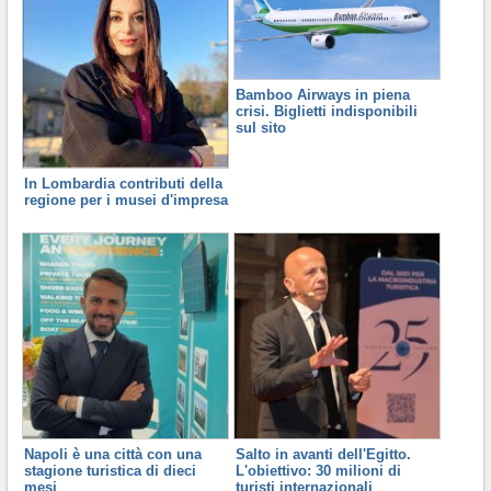
Bamboo Airways in piena
crisi. Biglietti indisponibili
sul sito
In Lombardia contributi della
regione per i musei d'impresa
Napoli è una città con una
Salto in avanti dell'Egitto.
stagione turistica di dieci
L'obiettivo: 30 milioni di
mesi
turisti internazionali