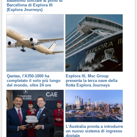
Battesimo ufficiale al porto di
Barcellona di Explora III
(Explora Journeys)
Qantas, l'A350-1000 ha
Explora III, Msc Group
completato il volo più lungo
presenta la terza nave della
del mondo, oltre 24 ore
flotta Explora Journeys
L'Australia pronta a introdurre
un nuovo sistema di ingresso
digitale