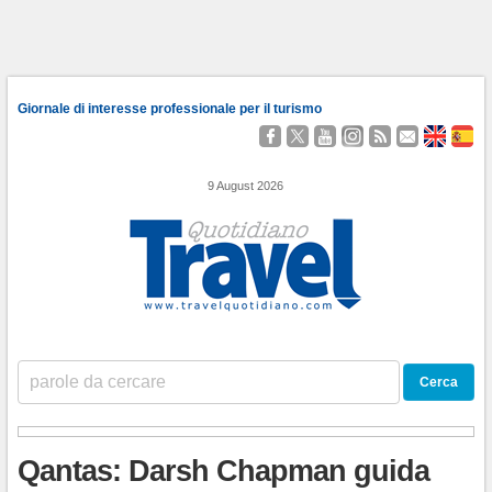
Giornale di interesse professionale per il turismo
Seguici
Segui
Guardaci
Seguici
Segui
Contattaci
About
Qu
su
@TravelQuot
su
su
i
Us
Somo
Facebook
YouTube
Instagram
nostri
9 August 2026
Feed
RSS
Qantas: Darsh Chapman guida