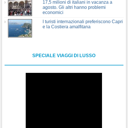
17,5 milioni di italiani in vacanza a
agosto. Gli altri hanno problemi
economici
I turisti internazionali preferiscono Capri
e la Costiera amalfitana
SPECIALE VIAGGI DI LUSSO