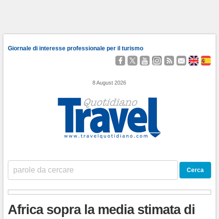
Giornale di interesse professionale per il turismo
Seguici
Segui
Guardaci
Seguici
Segui
Contattaci
About
Qu
su
@TravelQuot
su
su
i
Us
Somo
Facebook
YouTube
Instagram
nostri
8 August 2026
Feed
RSS
Africa sopra la media stimata di