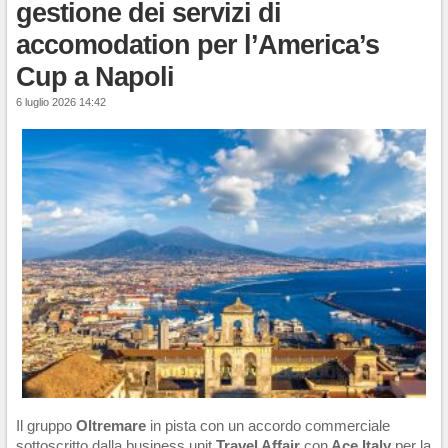
gestione dei servizi di
accomodation per l’America’s
Cup a Napoli
6 luglio 2026 14:42
Il gruppo
Oltremare
in pista con un accordo commerciale
sottoscritto dalla business unit
Travel Affair
con
Ace Italy
per la