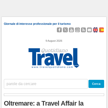
Giornale di interesse professionale per il turismo
Seguici
Segui
Guardaci
Seguici
Segui
Contattaci
About
Qu
su
@TravelQuot
su
su
i
Us
Somo
Facebook
YouTube
Instagram
nostri
9 August 2026
Feed
RSS
Oltremare: a Travel Affair la