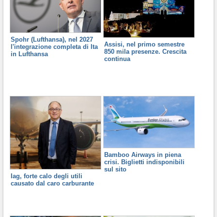
Spohr (Lufthansa), nel 2027
Assisi, nel primo semestre
l'integrazione completa di Ita
850 mila presenze. Crescita
in Lufthansa
continua
Bamboo Airways in piena
crisi. Biglietti indisponibili
sul sito
Iag, forte calo degli utili
causato dal caro carburante