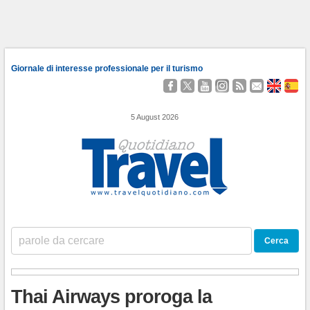
Giornale di interesse professionale per il turismo
Seguici
Segui
Guardaci
Seguici
Segui
Contattaci
About
Qu
su
@TravelQuot
su
su
i
Us
Somo
Facebook
YouTube
Instagram
nostri
5 August 2026
Feed
RSS
Thai Airways proroga la