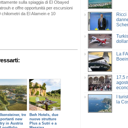
rettamente sulla spiaggia di El Obayed
rouh e offre opportunità per escursioni
70 chilometri da El Alamein e 10
Ricci 
danne
Sche
Turkis
dolla
La FA
Boei
essarti:
17,5 m
agost
econo
I turi
la Co
lkensteiner, tre
Bwh Hotels, due
portanti new
nuove strutture
try in Austria
Plus a Sutri e a
l portfolio
Messina