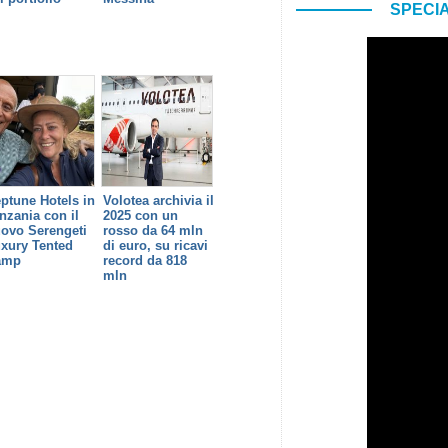
SPECIA
ptune Hotels in
Volotea archivia il
nzania con il
2025 con un
ovo Serengeti
rosso da 64 mln
xury Tented
di euro, su ricavi
amp
record da 818
mln