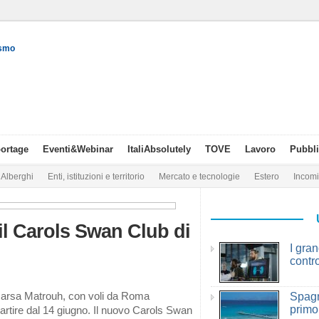
ismo
ortage
Eventi&Webinar
ItaliAbsolutely
TOVE
Lavoro
Pubbli
Alberghi
Enti, istituzioni e territorio
Mercato e tecnologie
Estero
Incom
l Carols Swan Club di
I gra
contr
Marsa Matrouh, con voli da Roma
Spagn
primo
artire dal 14 giugno. Il nuovo Carols Swan