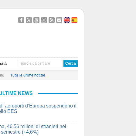
Seguici
Segui
Guardaci
Seguici
Segui
Contattaci
About
Quien
su
@TravelQuot
su
su
i
Us
Somos
Facebook
YouTube
Instagram
nostri
Feed
RSS
cità
ing
Tutte le ultime notizie
ULTIME NEWS
ndi aeroporti d’Europa sospendono il
ollo EES
a, 46,56 milioni di stranieri nel
 semestre (+4,6%)