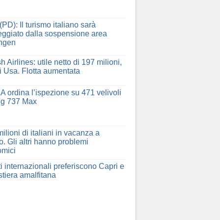
(PD): Il turismo italiano sarà
ggiato dalla sospensione area
ngen
h Airlines: utile netto di 197 milioni,
ri Usa. Flotta aumentata
A ordina l’ispezione su 471 velivoli
ng 737 Max
ilioni di italiani in vacanza a
o. Gli altri hanno problemi
mici
sti internazionali preferiscono Capri e
stiera amalfitana