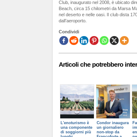
Club, inaugurato nel 2008, è ubicato di
Beach, circa 15 chilometri da Marsa Mat
nel deserto e nelle oasi. Il club dista 1
dall’aeroporto.
Condividi
Articoli che potrebbero inter
L'enoturismo è
Condor inaugura
Fa
una componente
un giornaliero
im
di soggiorni più
non-stop da
en
lunghi
Francoforte a
ne