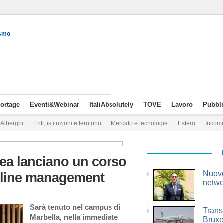
ismo
ortage
Eventi&Webinar
ItaliAbsolutely
TOVE
Lavoro
Pubbli
Alberghi
Enti, istituzioni e territorio
Mercato e tecnologie
Estero
Incom
ea lanciano un corso
Nuove
e line management
netwo
Sarà tenuto nel campus di
Trans
Marbella, nella immediate
Bruxe