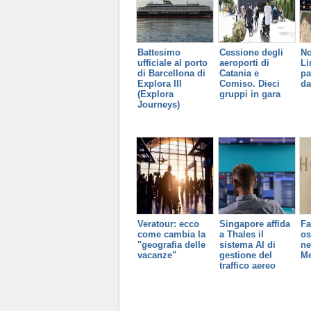
Battesimo
Cessione degli
No
ufficiale al porto
aeroporti di
Li
di Barcellona di
Catania e
pa
Explora III
Comiso. Dieci
da
(Explora
gruppi in gara
Journeys)
Veratour: ecco
Singapore affida
Fa
come cambia la
a Thales il
os
"geografia delle
sistema AI di
ne
vacanze"
gestione del
Me
traffico aereo