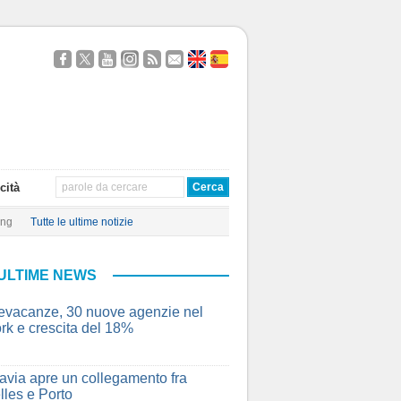
Seguici
Segui
Guardaci
Seguici
Segui
Contattaci
About
Quien
su
@TravelQuot
su
su
i
Us
Somos
Facebook
YouTube
Instagram
nostri
Feed
RSS
cità
ing
Tutte le ultime notizie
ULTIME NEWS
vacanze, 30 nuove agenzie nel
rk e crescita del 18%
avia apre un collegamento fra
lles e Porto