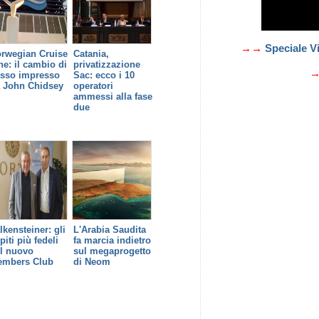
→→
Speciale Vi
rwegian Cruise
Catania,
ne: il cambio di
privatizzazione
sso impresso
Sac: ecco i 10
 John Chidsey
operatori
ammessi alla fase
due
lkensteiner: gli
L'Arabia Saudita
piti più fedeli
fa marcia indietro
l nuovo
sul megaprogetto
mbers Club
di Neom