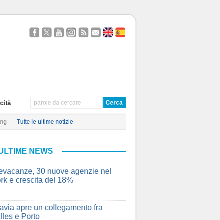
Seguici
Segui
Guardaci
Seguici
Segui
Contattaci
About
Quien
su
@TravelQuot
su
su
i
Us
Somos
Facebook
YouTube
Instagram
nostri
Feed
RSS
cità
ing
Tutte le ultime notizie
ULTIME NEWS
vacanze, 30 nuove agenzie nel
rk e crescita del 18%
avia apre un collegamento fra
lles e Porto