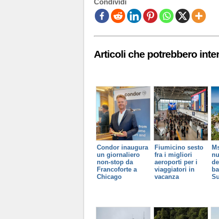
Condividi
Articoli che potrebbero inter
Condor inaugura
Fiumicino sesto
Ms
un giornaliero
fra i migliori
n
non-stop da
aeroporti per i
de
Francoforte a
viaggiatori in
ba
Chicago
vacanza
Su