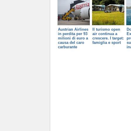
Austrian Airlines
Il turismo open
Do
in perdita per 93
air continua a
Ex
milioni di euro a
crescere. I target:
pr
causa del caro
famiglia e sport
su
carburante
in