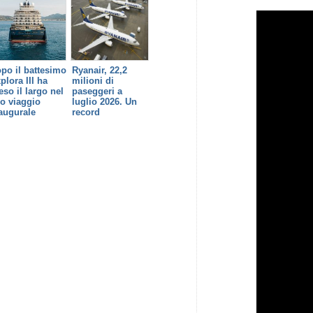
po il battesimo
Ryanair, 22,2
plora III ha
milioni di
eso il largo nel
paseggeri a
o viaggio
luglio 2026. Un
augurale
record