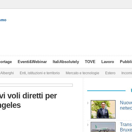
ismo
ortage
Eventi&Webinar
ItaliAbsolutely
TOVE
Lavoro
Pubbli
Alberghi
Enti, istituzioni e territorio
Mercato e tecnologie
Estero
Incom
i voli diretti per
Nuove
ngeles
netwo
Trans
Bruxe