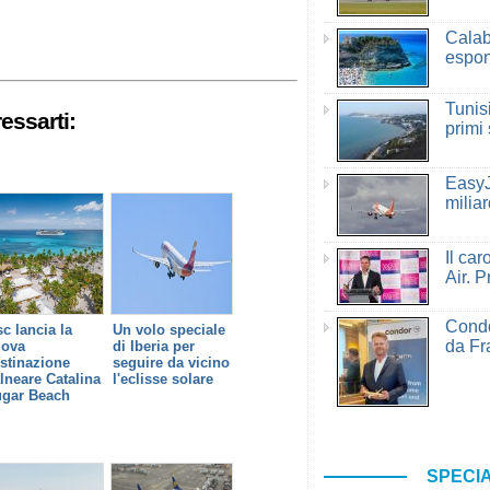
Calab
espon
Tunisi
essarti:
primi
EasyJ
miliar
Il ca
Air. P
Condo
c lancia la
Un volo speciale
da Fr
uova
di Iberia per
stinazione
seguire da vicino
lneare Catalina
l'eclisse solare
gar Beach
SPECIA