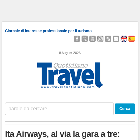
Giornale di interesse professionale per il turismo
Seguici
Segui
Guardaci
Seguici
Segui
Contattaci
About
Qu
su
@TravelQuot
su
su
i
Us
Somo
Facebook
YouTube
Instagram
nostri
8 August 2026
Feed
RSS
Ita Airways, al via la gara a tre: