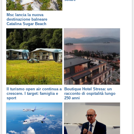
Msc lancia la nuova
destinazione balneare
Catalina Sugar Beach
Il turismo open air continua a
Boutique Hotel Stresa: un
crescere. I target: famiglia e
racconto di ospitalità lungo
sport
250 anni