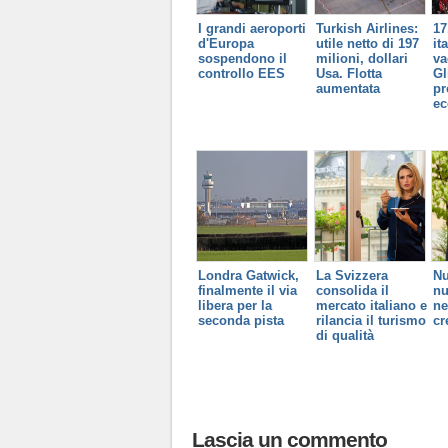
I grandi aeroporti
Turkish Airlines:
17
d'Europa
utile netto di 197
it
sospendono il
milioni, dollari
va
controllo EES
Usa. Flotta
Gl
aumentata
pr
ec
Londra Gatwick,
La Svizzera
Nu
finalmente il via
consolida il
nu
libera per la
mercato italiano e
ne
seconda pista
rilancia il turismo
cr
di qualità
Lascia un commento