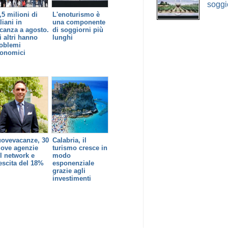
soggi
,5 milioni di
L'enoturismo è
aliani in
una componente
canza a agosto.
di soggiorni più
i altri hanno
lunghi
oblemi
onomici
ovevacanze, 30
Calabria, il
ove agenzie
turismo cresce in
l network e
modo
escita del 18%
esponenziale
grazie agli
investimenti