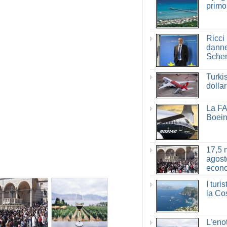
primo
Ricci 
danne
Sche
Turkis
dolla
La FA
Boei
17,5 m
agost
econo
I turi
la Co
L’eno