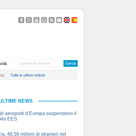
Seguici
Segui
Guardaci
Seguici
Segui
Contattaci
About
Quien
su
@TravelQuot
su
su
i
Us
Somos
Facebook
YouTube
Instagram
nostri
Feed
RSS
cità
ing
Tutte le ultime notizie
ULTIME NEWS
ndi aeroporti d’Europa sospendono il
ollo EES
a, 46,56 milioni di stranieri nel