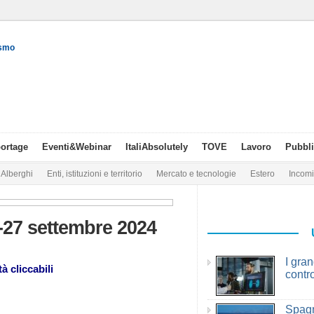
ismo
ortage
Eventi&Webinar
ItaliAbsolutely
TOVE
Lavoro
Pubbli
Alberghi
Enti, istituzioni e territorio
Mercato e tecnologie
Estero
Incom
-27 settembre 2024
I gra
à cliccabili
contr
Spagn