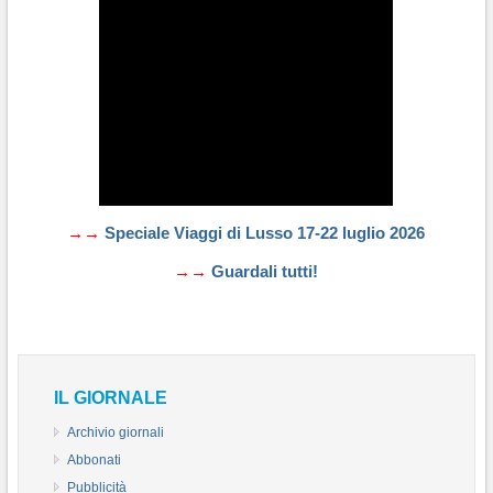
→→
Speciale Viaggi di Lusso 17-22 luglio 2026
→→
Guardali tutti!
IL GIORNALE
Archivio giornali
Abbonati
Pubblicità