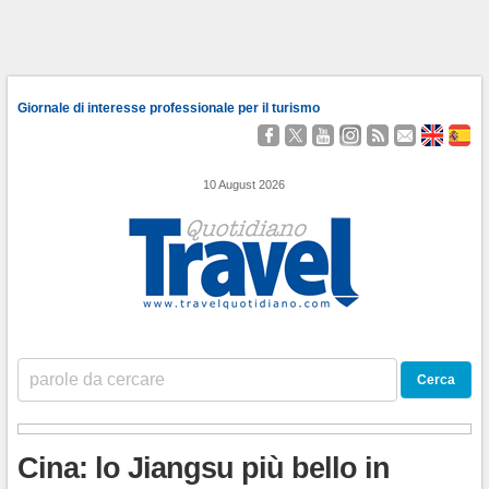
Giornale di interesse professionale per il turismo
Seguici
Segui
Guardaci
Seguici
Segui
Contattaci
About
Qu
su
@TravelQuot
su
su
i
Us
Somo
Facebook
YouTube
Instagram
nostri
10 August 2026
Feed
RSS
Cina: lo Jiangsu più bello in