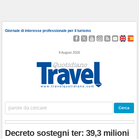
Giornale di interesse professionale per il turismo
Seguici
Segui
Guardaci
Seguici
Segui
Contattaci
About
Qu
su
@TravelQuot
su
su
i
Us
Somo
Facebook
YouTube
Instagram
nostri
9 August 2026
Feed
RSS
Decreto sostegni ter: 39,3 milioni