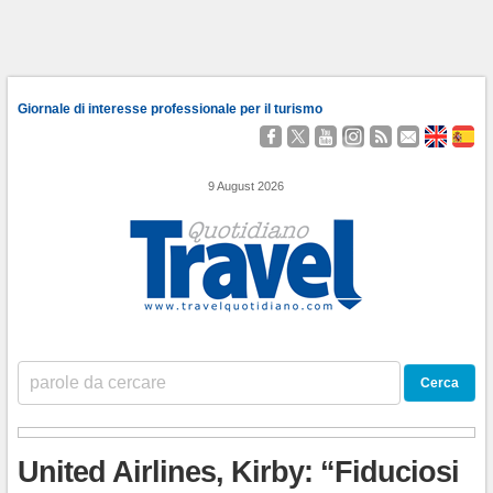
Giornale di interesse professionale per il turismo
Seguici
Segui
Guardaci
Seguici
Segui
Contattaci
About
Qu
su
@TravelQuot
su
su
i
Us
Somo
Facebook
YouTube
Instagram
nostri
9 August 2026
Feed
RSS
United Airlines, Kirby: “Fiduciosi