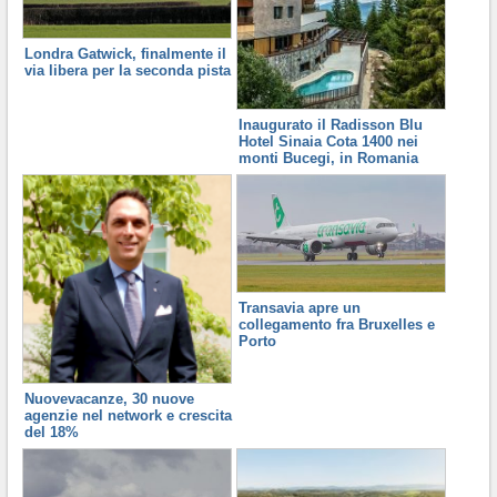
Londra Gatwick, finalmente il
via libera per la seconda pista
Inaugurato il Radisson Blu
Hotel Sinaia Cota 1400 nei
monti Bucegi, in Romania
Transavia apre un
collegamento fra Bruxelles e
Porto
Nuovevacanze, 30 nuove
agenzie nel network e crescita
del 18%