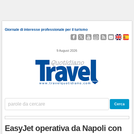
Giornale di interesse professionale per il turismo
Seguici
Segui
Guardaci
Seguici
Segui
Contattaci
About
Qu
su
@TravelQuot
su
su
i
Us
Somo
Facebook
YouTube
Instagram
nostri
9 August 2026
Feed
RSS
EasyJet operativa da Napoli con