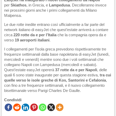
EasyJet ha inaugurato i nuovi collegamenti da Napoli
per
Skiathos
, in Grecia, e
Lampedusa
. Decolleranno invece
nei prossimi giorni anche i primi collegamenti da Milano
Malpensa.
Le due rotte inedite entrano così ufficialmente a far parte del
network italiano di easyJet che quest’estate arriverà a contare
circa
220 rotte da e per l’Italia
che la compagnia opera da e
verso
19 aeroporti italiani
.
I collegamenti per l’isola greca prevedono rispettivamente tre
frequenze settimanali dalla base napoletana di easyJet (lunedì,
mercoledì e venerdì) mentre sono due i voli settimanali
che
collegano
Napoli con Lampedusa (mercoledì e sabato).
Quest’estate easyJet opererà
37 rotte da e per Napoli
, delle
quali 6 sono state inaugurate per questa stagione estiva,
tra cui
quelle verso le isole greche di Kos, Santorini e Cefalonia
,
con fino a tre frequenze settimanali, e il nuovo collegamento
bisettimanale verso Parigi Charles De Gaulle.
Condividi