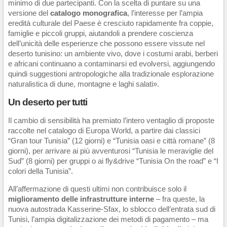
minimo di due partecipanti. Con la scelta di puntare su una
versione del
catalogo monografica
, l’interesse per l’ampia
eredità culturale del Paese è cresciuto rapidamente fra coppie,
famiglie e piccoli gruppi, aiutandoli a prendere coscienza
dell’unicità delle esperienze che possono essere vissute nel
deserto tunisino: un ambiente vivo, dove i costumi arabi, berberi
e africani continuano a contaminarsi ed evolversi, aggiungendo
quindi suggestioni antropologiche alla tradizionale esplorazione
naturalistica di dune, montagne e laghi salati».
Un deserto per tutti
Il cambio di sensibilità ha premiato l’intero ventaglio di proposte
raccolte nel catalogo di Europa World, a partire dai classici
“Gran tour Tunisia” (12 giorni) e “Tunisia oasi e città romane” (8
giorni), per arrivare ai più avventurosi “Tunisia le meraviglie del
Sud” (8 giorni) per gruppi o ai fly&drive “Tunisia On the road” e “I
colori della Tunisia”.
All’affermazione di questi ultimi non contribuisce solo il
miglioramento delle infrastrutture interne
– fra queste, la
nuova autostrada Kasserine-Sfax, lo sblocco dell’entrata sud di
Tunisi, l’ampia digitalizzazione dei metodi di pagamento – ma