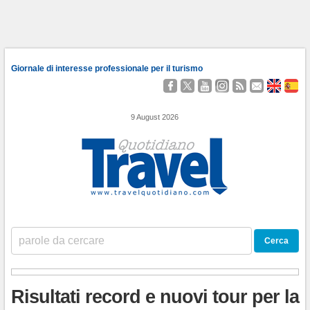
Giornale di interesse professionale per il turismo
Seguici
Segui
Guardaci
Seguici
Segui
Contattaci
About
Qu
su
@TravelQuot
su
su
i
Us
Somo
Facebook
YouTube
Instagram
nostri
9 August 2026
Feed
RSS
Risultati record e nuovi tour per la