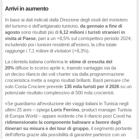
Arrivi in aumento
In base ai dati indicati dalla Direzione degli studi del ministero
del turismo e dell’artigianato tunisino,
da gennaio a fine di
agosto
sono risultati più di
6,12 milioni i turisti stranieri in
visita al Paese
, pari a un +8,5% sul corrispettivo periodo 2024;
includendo poi i tunisini residenti all’estero, la cifra totale
raggiunge i 7,1 milioni di visitatori (+8,3%).
La clientela italiana conferma le
stime di crescita del
20%
diffuse lo scorso aprile e, traendo vantaggio sia da
un deciso rilancio dei voli charter sia dalla programmazione
crocieristica mette a segno risultati brillanti. Basti pensare che
solo Costa Crociere prevede
135 mila turisti per il 2026
su un
potenziale risultato complessivo di 500 mila crocieristi.
«Se guardiamo all’evoluzione dei viaggi italiani in Tunisia negli
ultimi 25 anni – spiega
Loris Ferrino
, product manager Tunisia
di Europa World – appare evidente che il rilancio post Covid ha
ridimensionato la componente balneare a favore degli
itinerari su misura
e dei tour di gruppo
, il segmento portante
dell’offerta grazie alla possibilità di garantire partenze con un