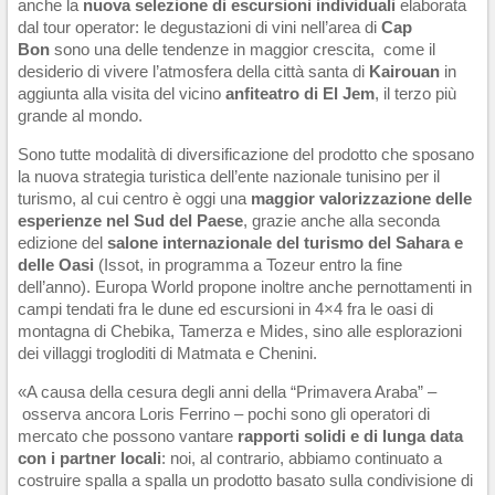
anche la
nuova selezione di escursioni individuali
elaborata
dal tour operator: le degustazioni di vini nell’area di
Cap
Bon
sono una delle tendenze in maggior crescita, come il
desiderio di vivere l’atmosfera della città santa di
Kairouan
in
aggiunta alla visita del vicino
anfiteatro di El Jem
, il terzo più
grande al mondo.
Sono tutte modalità di diversificazione del prodotto che sposano
la nuova strategia turistica dell’ente nazionale tunisino per il
turismo, al cui centro è oggi una
maggior valorizzazione delle
esperienze nel Sud del Paese
, grazie anche alla seconda
edizione del
salone internazionale del turismo del Sahara e
delle Oasi
(Issot, in programma a Tozeur entro la fine
dell’anno). Europa World propone inoltre anche pernottamenti in
campi tendati fra le dune ed escursioni in 4×4 fra le oasi di
montagna di Chebika, Tamerza e Mides, sino alle esplorazioni
dei villaggi trogloditi di Matmata e Chenini.
«A causa della cesura degli anni della “Primavera Araba” –
osserva ancora Loris Ferrino – pochi sono gli operatori di
mercato che possono vantare
rapporti solidi e di lunga data
con i partner locali
: noi, al contrario, abbiamo continuato a
costruire spalla a spalla un prodotto basato sulla condivisione di