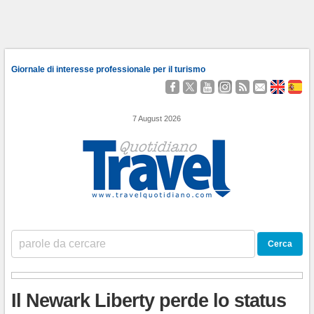
Giornale di interesse professionale per il turismo
Seguici
Segui
Guardaci
Seguici
Segui
Contattaci
About
Qu
su
@TravelQuot
su
su
i
Us
Somo
Facebook
YouTube
Instagram
nostri
7 August 2026
Feed
RSS
Il Newark Liberty perde lo status