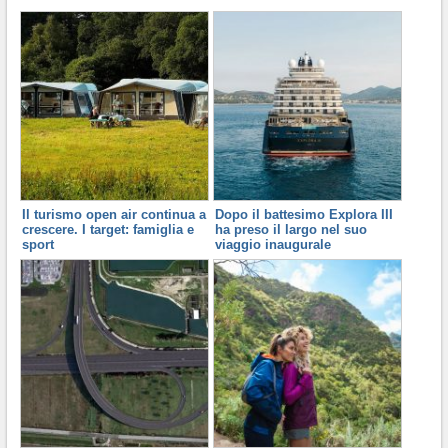
Il turismo open air continua a
Dopo il battesimo Explora III
crescere. I target: famiglia e
ha preso il largo nel suo
sport
viaggio inaugurale