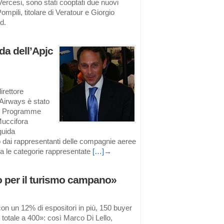
ercesi, sono stati cooptati due nuovi
ompili, titolare di Veratour e Giorgio
d.
da dell’Apjc
rettore
 Airways è stato
ncy Programme
Muccifora
guida
 dai rappresentanti delle compagnie aeree
tra le categorie rappresentate
[…]→
o per il turismo campano»
on un 12% di espositori in più, 150 buyer
o totale a 400»: così Marco Di Lello,