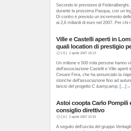
Secondo le previsioni di Federalberghi, sa
durante la prossima Pasqua, con un legge
Di contro è previsto un incremento delle
ai 2,6 miliardi di euro nel 2007. Per chi 
Ville e Castelli aperti in L
quali location di prestigio 
[ 0 ]
2 aprile 2007 18:13
Un milione e 500 mila persone hanno vis
dell’associazione Castelli e Ville aperti
Cesare Fera, che ha annunciato la riaper
storiche dell’associazione fino ad autunn
lancio del progetto C &amp;amp;
[…]→
Astoi coopta Carlo Pompili 
consiglio direttivo
[ 0 ]
2 aprile 2007 10:33
A seguito dell’uscita del gruppo Ventagl