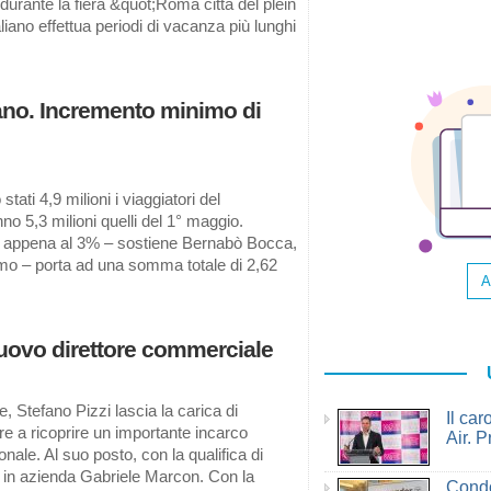
 durante la fiera &quot;Roma città del plein
aliano effettua periodi di vacanza più lunghi
lano. Incremento minimo di
ati 4,9 milioni i viaggiatori del
no 5,3 milioni quelli del 1° maggio.
ari appena al 3% – sostiene Bernabò Bocca,
smo – porta ad una somma totale di 2,62
A
uovo direttore commerciale
, Stefano Pizzi lascia la carica di
Il ca
e a ricoprire un importante incarco
Air. P
onale. Al suo posto, con la qualifica di
a in azienda Gabriele Marcon. Con la
Condo