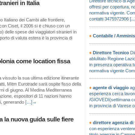
Direttore tecnico di Agen
anieri in Italia
offresi per copertura, 
normativa vigente. Com
contatti 3475972906 [..
 Italiano dei Cambi alle frontiere,
con Ciset, il 2006 si è chiuso con un
 delle spese dei viaggiatori stranieri in
♦
Contabile / Amminis
porto di valuta estera è la provincia di
→
♦
Direttore Tecnico
Dir
ablulitato Regione Lazi
olonia come location fissa
in presenza operativa t
normativa vigente Comp
 vissuto la sua ultima edizione itinerante
i, Mitm Eurotrade sarà ospite fisso della
♦
agente di viaggio
age
iorni di giugno. Al Medina Mediterranea
esperienza cerca lavor
zione, espositori di 11 nazioni hanno
/GIOVEDI(settimana cor
si, generando
[…]→
in provincia di Varese o
ia la nuova guida sulle fiere
♦
direttore agenzia di
con esperienza ventenna
titolo agenzie in Campa