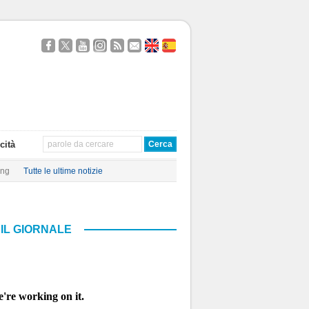
Seguici
Segui
Guardaci
Seguici
Segui
Contattaci
About
Quien
su
@TravelQuot
su
su
i
Us
Somos
Facebook
YouTube
Instagram
nostri
Feed
RSS
cità
ing
Tutte le ultime notizie
IL GIORNALE