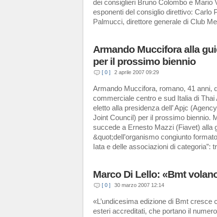
dei consiglieri Bruno Colombo e Mario V
esponenti del consiglio direttivo: Carlo P
Palmucci, direttore generale di Club Me
Armando Muccifora alla gui
per il prossimo biennio
[ 0 ]
2 aprile 2007 09:29
Armando Muccifora, romano, 41 anni, di
commerciale centro e sud Italia di Thai
eletto alla presidenza dell’ Apjc (Age
Joint Council) per il prossimo biennio. 
succede a Ernesto Mazzi (Fiavet) alla 
&quot;dell’organismo congiunto formato
Iata e delle associazioni di categoria”: 
Marco Di Lello: «Bmt volan
[ 0 ]
30 marzo 2007 12:14
«L’undicesima edizione di Bmt cresce c
esteri accreditati, che portano il numer