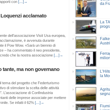
rapporti con
[…]→
da Fr
 Loquenzi acclamato
La TA
progr
idente dell’associazione Visit Usa europea,
Falke
 acclamazione, è avvenuta durante
Austri
te il Pow Wow. «Sarà un biennio di
nze – ha commentato il neo presidente,
Ferra
e credo che la nostra associazione
[…]→
milio
o tante, ma non governano
L’Hil
la Mo
il tema del progetto che Federturismo
ivo di stimolare la scelta delle attività
Agritu
o”. L’associazione di Confindustria
segna
entanti delle imprese associate per mettere
nile. Se infatti il 62%
[…]→
Fiumic