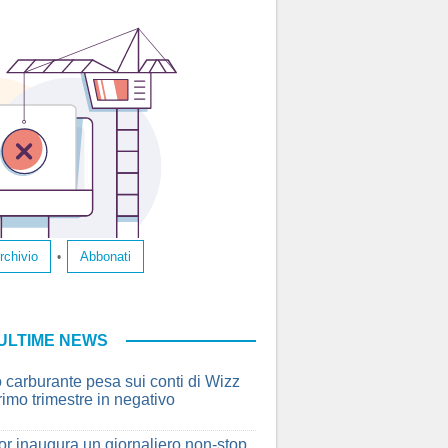
rchivio
Abbonati
•
ULTIME NEWS
ro carburante pesa sui conti di Wizz
rimo trimestre in negativo
r inaugura un giornaliero non-stop