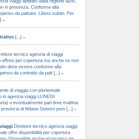
zia viaggi abilitato dalla regione lazio,
non in presenza. Conforme alla
penso da pattuire. Libero subito. Per
.]→
trativo
[...]→
ettore tecnico agenzia di viaggi
o offresi per copertura ma anche se non
utto deve essere conforme alla
enso da contratto da patt [...]→
nte di viaggio con pluriennale
o in agenzia viaggi LUNEDI
ta) o eventualmente part time mattina
 provincia di Milano Sistemi pren [...]→
 viaggi
Direttore tecnico agenzia viaggi
le offre disponibilità per copertura
nia. Disponibile anche ad incarico da