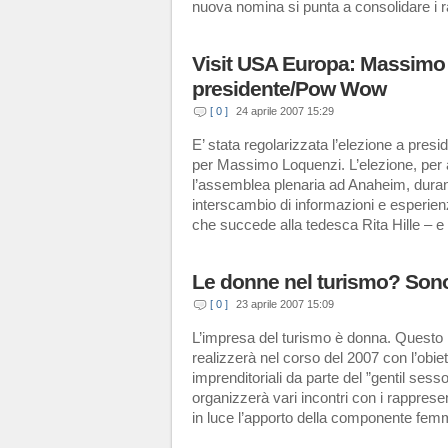
nuova nomina si punta a consolidare i 
Visit USA Europa: Massimo
presidente/Pow Wow
[ 0 ]
24 aprile 2007 15:29
E’ stata regolarizzata l’elezione a pres
per Massimo Loquenzi. L’elezione, per
l’assemblea plenaria ad Anaheim, duran
interscambio di informazioni e esperie
che succede alla tedesca Rita Hille – 
Le donne nel turismo? Son
[ 0 ]
23 aprile 2007 15:09
L’impresa del turismo è donna. Questo 
realizzerà nel corso del 2007 con l’obiett
imprenditoriali da parte del ”gentil sess
organizzerà vari incontri con i rappres
in luce l’apporto della componente femmi