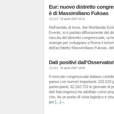
Eur: nuovo distretto congres
è di Massimiliano Fuksas
[ 0 ]
18 aprile 2007 18:12
Nell’ambito di Imex, the Worldwide Exhi
Events, si è parlato diffusamente del dis
nascita del distretto congressuale, un’enti
sinergie per sviluppare a Roma il turis
dell’architetto Massimiliano Fuksas, de
Dati positivi dall’Osservato
[ 0 ]
18 aprile 2007 18:05
Il mercato congressuale italiano contrib
paese con numeri importanti: 102.519 gli
partecipanti, 32.182.722 le giornate di
dati Italcongressi ha adottato come proge
che, da un punto di vista logistico e str
per
[…]→