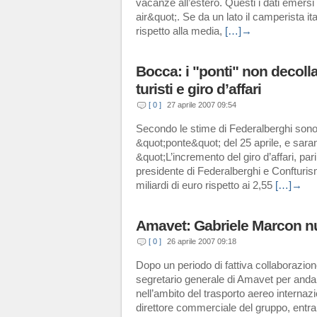
vacanze all’estero. Questi i dati emersi
air&quot;. Se da un lato il camperista it
rispetto alla media,
[…]→
Bocca: i "ponti" non decol
turisti e giro d’affari
[ 0 ]
27 aprile 2007 09:54
Secondo le stime di Federalberghi sono st
&quot;ponte&quot; del 25 aprile, e saran
&quot;L’incremento del giro d’affari, p
presidente di Federalberghi e Confturi
miliardi di euro rispetto ai 2,55
[…]→
Amavet: Gabriele Marcon n
[ 0 ]
26 aprile 2007 09:18
Dopo un periodo di fattiva collaborazione
segretario generale di Amavet per andar
nell’ambito del trasporto aereo internazi
direttore commerciale del gruppo, entr