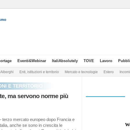
ismo
ortage
Eventi&Webinar
ItaliAbsolutely
TOVE
Lavoro
Pubbli
Alberghi
Enti, istituzioni e territorio
Mercato e tecnologie
Estero
Incom
IONI E TERRITORIO
ute, ma servono norme più
i – terzo mercato europeo dopo Francia e
alia, anche se sono in crescita le