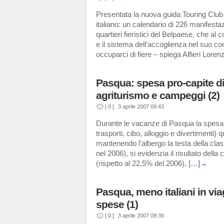
Presentata la nuova guida Touring Club I
italiano: un calendario di 226 manifestaz
quartieri fieristici del Belpaese, che al
e il sistema dell’accoglienza nel suo 
occuparci di fiere – spiega Alfieri Lore
Pasqua: spesa pro-capite d
agriturismo e campeggi (2)
[ 0 ]
3 aprile 2007 09:43
Durante le vacanze di Pasqua la spesa
trasporti, cibo, alloggio e divertimenti) 
mantenendo l’albergo la testa della cla
nel 2006), si evidenzia il risultato della
(rispetto al 22,5% del 2006),
[…]→
Pasqua, meno italiani in viag
spese (1)
[ 0 ]
3 aprile 2007 09:39