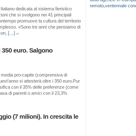
remoto,ventennale cono
taliano dedicata al sistema fieristico
ioni che si svolgono nei 41 principali
 contempo promuove la cultura del territorio
complesso. «Sono tre anni che pensiamo di
nzon,
[…]→
i 350 euro. Salgono
 media pro-capite (comprensiva di
quest’anno si attesterà oltre i 350 euro.Pur
ssifica con il 35% delle preferenze (come
 casa di parenti o amici con il 23,3%
gio (7 milioni). In crescita le