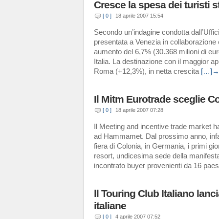
Cresce la spesa dei turisti str
[ 0 ]
18 aprile 2007 15:54
Secondo un’indagine condotta dall’Ufficio
presentata a Venezia in collaborazione 
aumento del 6,7% (30.368 milioni di euro)
Italia. La destinazione con il maggior ap
Roma (+12,3%), in netta crescita
[…]
Il Mitm Eurotrade sceglie C
[ 0 ]
18 aprile 2007 07:28
Il Meeting and incentive trade market ha
ad Hammamet. Dal prossimo anno, infatt
fiera di Colonia, in Germania, i primi g
resort, undicesima sede della manifesta
incontrato buyer provenienti da 16 pae
ll Touring Club Italiano lanc
italiane
[ 0 ]
4 aprile 2007 07:52