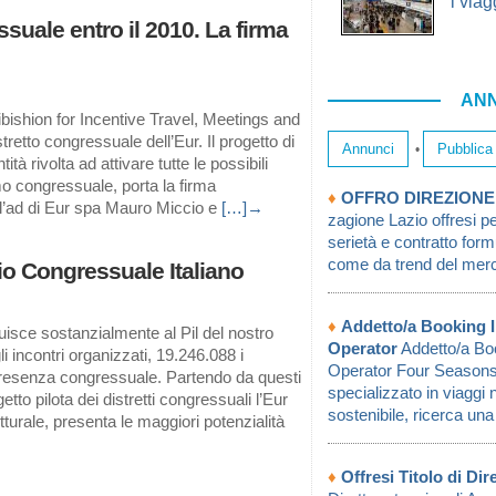
i viag
suale entro il 2010. La firma
ANN
bishion for Incentive Travel, Meetings and
tretto congressuale dell’Eur. Il progetto di
Annunci
Pubblica
•
tà rivolta ad attivare tutte le possibili
mo congressuale, porta la firma
♦
OFFRO DIREZIONE
ll’ad di Eur spa Mauro Miccio e
[…]→
zagione Lazio offresi p
serietà e contratto fo
come da trend del mercat
rio Congressuale Italiano
♦
Addetto/a Booking 
uisce sostanzialmente al Pil del nostro
Operator
Addetto/a Bo
 incontri organizzati, 19.246.088 i
Operator Four Seasons 
 presenza congressuale. Partendo da questi
specializzato in viaggi n
tto pilota dei distretti congressuali l’Eur
sostenibile, ricerca una 
utturale, presenta le maggiori potenzialità
♦
Offresi Titolo di Di